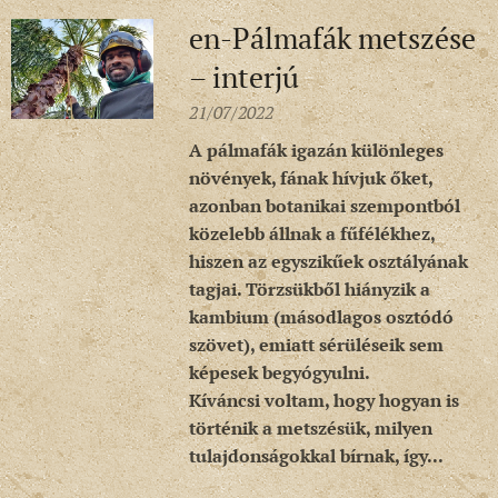
en-Pálmafák metszése
– interjú
21/07/2022
A pálmafák igazán különleges
növények, fának hívjuk őket,
azonban botanikai szempontból
közelebb állnak a fűfélékhez,
hiszen az egyszikűek osztályának
tagjai. Törzsükből hiányzik a
kambium (másodlagos osztódó
szövet), emiatt sérüléseik sem
képesek begyógyulni.
Kíváncsi voltam, hogy hogyan is
történik a metszésük, milyen
tulajdonságokkal bírnak, így...