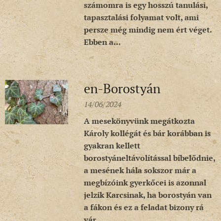
számomra is egy hosszú tanulási,
tapasztalási folyamat volt, ami
persze még mindig nem ért véget.
Ebben a...
en-Borostyán
14/06/2024
A mesekönyvünk megátkozta
Károly kollégát és bár korábban is
gyakran kellett
borostyáneltávolítással bíbelődnie,
a mesének hála sokszor már a
megbízóink gyerkőcei is azonnal
jelzik Karcsinak, ha borostyán van
a fákon és ez a feladat bizony rá
vár.