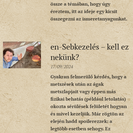
össze a témában, hogy úgy
éreztem, itt az ideje egy kicsit
összegezni az ismeretanyagunkat.
en-Sebkezelés – kell ez
nekünk?
17/09/2024
Gyakran felmerülő kérdés, hogy a
metszések után az ágak
metszlapjait vagy éppen más
fizikai behatás (például letolatás)
okozta sérülések felületét hogyan
és mivel kezeljük. Már rögtön az
elején hadd spoilerezzek: a
legtöbb esetben sehogy. Ez