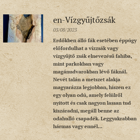
en-Vízgyűjtőzsák
03/08/2023
Erdőkben álló fák esetében éppúgy
előfordulhat a vízzsák vagy
vízgyűjtő zsák elnevezésű fahiba,
mint parkokban vagy
magánudvarokban lévő fáknál.
Nevét talán a metszet alakja
magyarázza legjobban, hiszen ez
egy olyan odú, amely felülről
nyitott és csak nagyon lassan tud
kiszáradni, megáll benne az
odahulló csapadék. Leggyakrabban
hármas vagy ennél...