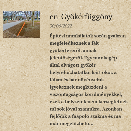
en-Gyökérfüggöny
30/06/2022
Építési munkálatok során gyakran
megfeledkeznek a fák
gyökérteréről, annak
jelentőségéről. Egy munkagép
által elvágott gyökér
helyrehozhatatlan kárt okoz a
fában és bár növényeink
igyekeznek megküzdeni a
viszontagságos körülményekkel,
ezek a helyzetek nem kecsegtetnek
túl sok jóval számukra. Azonban
fejlődik a faápoló szakma és ma
már megelőzhető...