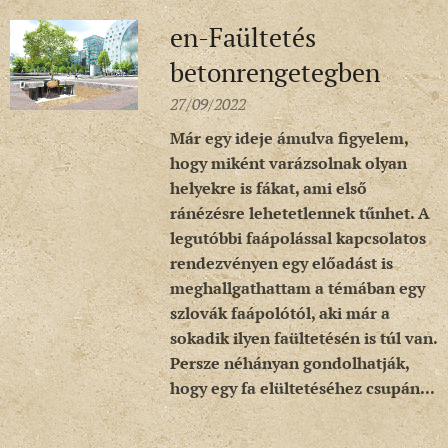
en-Faültetés
betonrengetegben
27/09/2022
Már egy ideje ámulva figyelem,
hogy miként varázsolnak olyan
helyekre is fákat, ami első
ránézésre lehetetlennek tűnhet. A
legutóbbi faápolással kapcsolatos
rendezvényen egy előadást is
meghallgathattam a témában egy
szlovák faápolótól, aki már a
sokadik ilyen faültetésén is túl van.
Persze néhányan gondolhatják,
hogy egy fa elültetéséhez csupán...