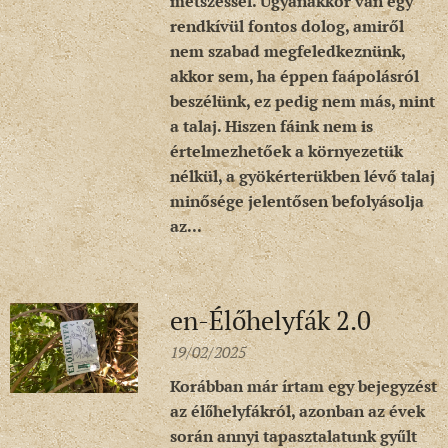
metszéssel. Ugyanakkor van egy
rendkívül fontos dolog, amiről
nem szabad megfeledkeznünk,
akkor sem, ha éppen faápolásról
beszélünk, ez pedig nem más, mint
a talaj. Hiszen fáink nem is
értelmezhetőek a környezetük
nélkül, a gyökérterükben lévő talaj
minősége jelentősen befolyásolja
az...
en-Élőhelyfák 2.0
19/02/2025
Korábban már írtam egy bejegyzést
az élőhelyfákról, azonban az évek
során annyi tapasztalatunk gyűlt