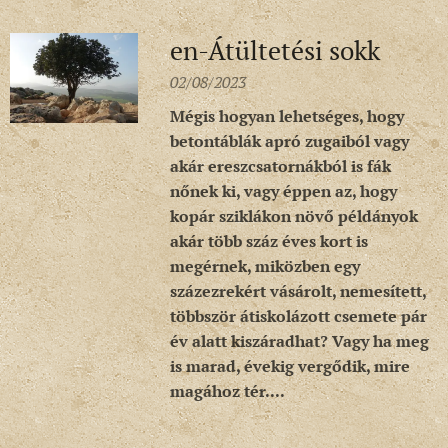
en-Átültetési sokk
02/08/2023
Mégis hogyan lehetséges, hogy
betontáblák apró zugaiból vagy
akár ereszcsatornákból is fák
nőnek ki, vagy éppen az, hogy
kopár sziklákon növő példányok
akár több száz éves kort is
megérnek, miközben egy
százezrekért vásárolt, nemesített,
többször átiskolázott csemete pár
év alatt kiszáradhat? Vagy ha meg
is marad, évekig vergődik, mire
magához tér....