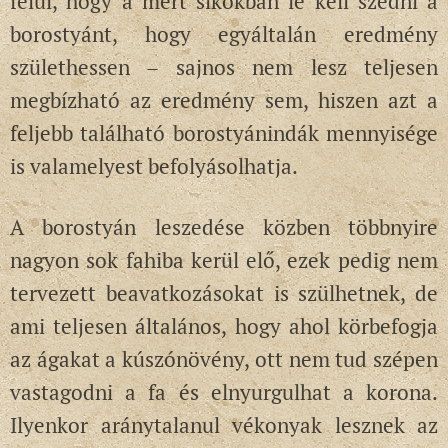
felül, hogy a mért síkokban le kell szedni a
borostyánt, hogy egyáltalán eredmény
születhessen – sajnos nem lesz teljesen
megbízható az eredmény sem, hiszen azt a
feljebb található borostyánindák mennyisége
is valamelyest befolyásolhatja.
A borostyán leszedése közben többnyire
nagyon sok fahiba kerül elő, ezek pedig nem
tervezett beavatkozásokat is szülhetnek, de
ami teljesen általános, hogy ahol körbefogja
az ágakat a kúszónövény, ott nem tud szépen
vastagodni a fa és elnyurgulhat a korona.
Ilyenkor aránytalanul vékonyak lesznek az