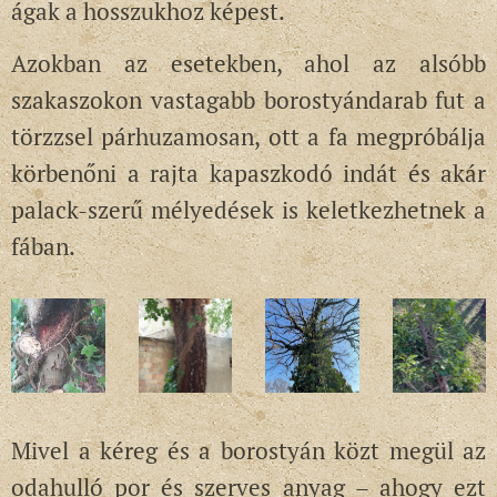
ágak a hosszukhoz képest.
Azokban az esetekben, ahol az alsóbb
szakaszokon vastagabb borostyándarab fut a
törzzsel párhuzamosan, ott a fa megpróbálja
körbenőni a rajta kapaszkodó indát és akár
palack-szerű mélyedések is keletkezhetnek a
fában.
Mivel a kéreg és a borostyán közt megül az
odahulló por és szerves anyag – ahogy ezt