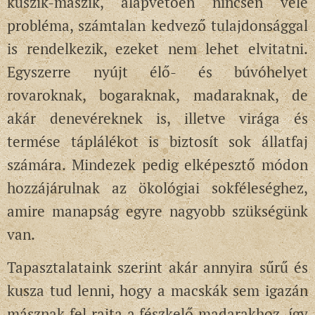
kúszik-mászik, alapvetően nincsen vele
probléma, számtalan kedvező tulajdonsággal
is rendelkezik, ezeket nem lehet elvitatni.
Egyszerre nyújt élő- és búvóhelyet
rovaroknak, bogaraknak, madaraknak, de
akár denevéreknek is, illetve virága és
termése táplálékot is biztosít sok állatfaj
számára. Mindezek pedig elképesztő módon
hozzájárulnak az ökológiai sokféleséghez,
amire manapság egyre nagyobb szükségünk
van.
Tapasztalataink szerint akár annyira sűrű és
kusza tud lenni, hogy a macskák sem igazán
másznak fel rajta a fészkelő madarakhoz, így