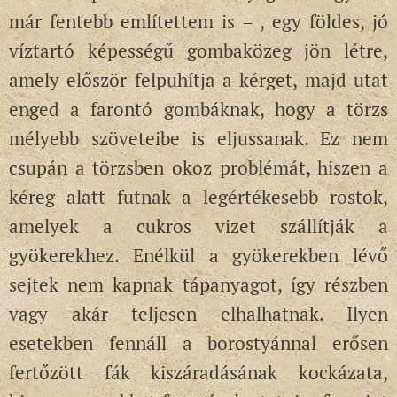
már fentebb említettem is – , egy földes, jó
víztartó képességű gombaközeg jön létre,
amely először felpuhítja a kérget, majd utat
enged a farontó gombáknak, hogy a törzs
mélyebb szöveteibe is eljussanak. Ez nem
csupán a törzsben okoz problémát, hiszen a
kéreg alatt futnak a legértékesebb rostok,
amelyek a cukros vizet szállítják a
gyökerekhez. Enélkül a gyökerekben lévő
sejtek nem kapnak tápanyagot, így részben
vagy akár teljesen elhalhatnak. Ilyen
esetekben fennáll a borostyánnal erősen
fertőzött fák kiszáradásának kockázata,