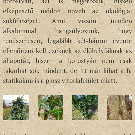
borostyán, azt is megőrizzük, hiszen
elképesztő módon növeli az ökológiai
sokféleséget. Amit viszont minden
alkalommal hangsúlyozunk, hogy
rendszeresen, legalább két-három évente
ellenőrizni kell ezeknek az élőhelyfáknak az
állapotát, hiszen a borostyán nem csak
takarhat sok mindent, de itt már kihat a fa
statikájára is a plusz vitorlafelület miatt.