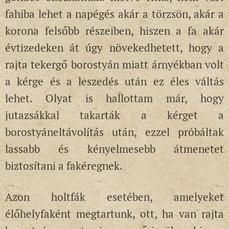
fahiba lehet a napégés akár a törzsön, akár a
korona felsőbb részeiben, hiszen a fa akár
évtizedeken át úgy növekedhetett, hogy a
rajta tekergő borostyán miatt árnyékban volt
a kérge és a leszedés után ez éles váltás
lehet. Olyat is hallottam már, hogy
jutazsákkal takarták a kérget a
borostyáneltávolítás után, ezzel próbáltak
lassabb és kényelmesebb átmenetet
biztosítani a fakéregnek.
Azon holtfák esetében, amelyeket
élőhelyfaként megtartunk, ott, ha van rajta