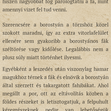
hiszen nagyobbat fog párologtatni a fa, mint
amennyi vizet fel tud venni.
Szerencsére a borostyán a törzshöz közel
szokott maradni, így az extra vitorlafelület
ellenére sem gyakoribb a borostyános fák
széltörése vagy kidőlése. Legalábbis nem a
plusz súly miatt történhet ilyesmi.
Egyébként a leszedés után viszonylag hamar
magukhoz térnek a fák és elnövik a borostyán
által szerzett és takargatott fahibákat. Ahol
megállt a por, ott az eltávolítás közben a
földes részeket is letisztogatjuk, a felpuhult
kéregrészeknek pedig van lehetőségük