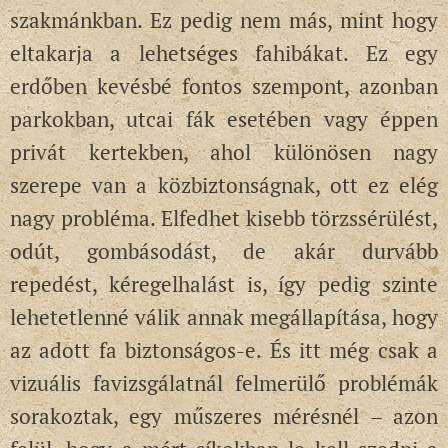
szakmánkban. Ez pedig nem más, mint hogy
eltakarja a lehetséges fahibákat. Ez egy
erdőben kevésbé fontos szempont, azonban
parkokban, utcai fák esetében vagy éppen
privát kertekben, ahol különösen nagy
szerepe van a közbiztonságnak, ott ez elég
nagy probléma. Elfedhet kisebb törzssérülést,
odút, gombásodást, de akár durvább
repedést, kéregelhalást is, így pedig szinte
lehetetlenné válik annak megállapítása, hogy
az adott fa biztonságos-e. És itt még csak a
vizuális favizsgálatnál felmerülő problémák
sorakoztak, egy műszeres mérésnél – azon