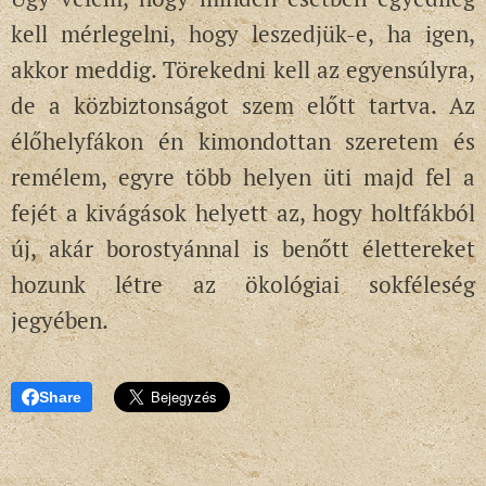
kell mérlegelni, hogy leszedjük-e, ha igen,
akkor meddig. Törekedni kell az egyensúlyra,
de a közbiztonságot szem előtt tartva. Az
élőhelyfákon én kimondottan szeretem és
remélem, egyre több helyen üti majd fel a
fejét a kivágások helyett az, hogy holtfákból
új, akár borostyánnal is benőtt élettereket
hozunk létre az ökológiai sokféleség
jegyében.
Share