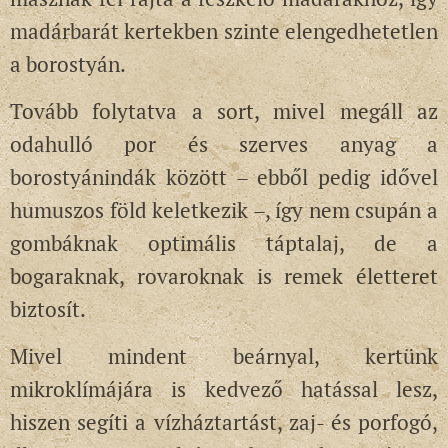
madárbarát kertekben szinte elengedhetetlen
a borostyán.
Tovább folytatva a sort, mivel megáll az
odahulló por és szerves anyag a
borostyánindák között – ebből pedig idővel
humuszos föld keletkezik –, így nem csupán a
gombáknak optimális táptalaj, de a
bogaraknak, rovaroknak is remek életteret
biztosít.
Mivel mindent beárnyal, kertünk
mikroklímájára is kedvező hatással lesz,
hiszen segíti a vízháztartást, zaj- és porfogó,