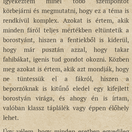
Igyekeztem minél több szempontot
körbejárni és megmutatni, hogy ez a téma is
rendkívül komplex. Azokat is értem, akik
minden fáról teljes mértékben eltüntetik a
borostyánt, hiszen a fentiekből is kiderül,
hogy már pusztán azzal, hogy takar
fahibákat, igenis tud gondot okozni. Közben
meg azokat is értem, akik azt mondják, hogy
ne tüntessük el a fákról, hiszen a
beporzóknak is kitűnő eledel egy kifejlett
borostyán virága, és ahogy én is írtam,
valóban klassz táplálék vagy éppen élőhely
lehet.
Úgy vélem, hogy minden esetben egyedileg