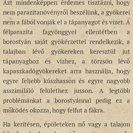
Azt mindenképpen érdemes tisztázni, hogy
nem parazitanövényről beszélünk, a gyökerei
nem a fából vonják el a tápanyagot és vizet. A
félparazita fagyönggyel ellentétben a
borostyán saját gyökérzettel rendelkezik, a
talajban lévő gyökereken keresztül jut
tápanyaghoz és vízhez, a törzsön lévő
kapaszkadógyökereket arra használja, hogy
egyre feljebb kúszhasson és egyre nagyobb
asszimiláló felülethez jusson. A legtöbb
problémánkat a borostyánnal pedig ez a
működés okozza, hogy felfut a fákra.
Ha kerítésen, épületeken nő vagy a talajon