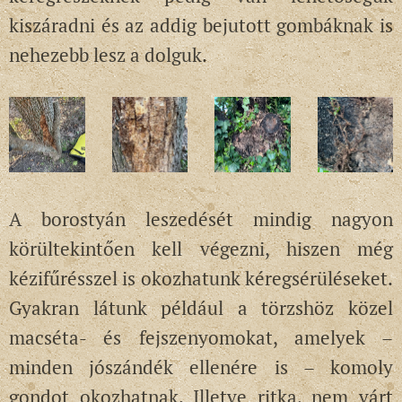
kiszáradni és az addig bejutott gombáknak is
nehezebb lesz a dolguk.
A borostyán leszedését mindig nagyon
körültekintően kell végezni, hiszen még
kézifűrésszel is okozhatunk kéregsérüléseket.
Gyakran látunk például a törzshöz közel
macséta- és fejszenyomokat, amelyek –
minden jószándék ellenére is – komoly
gondot okozhatnak. Illetve ritka, nem várt