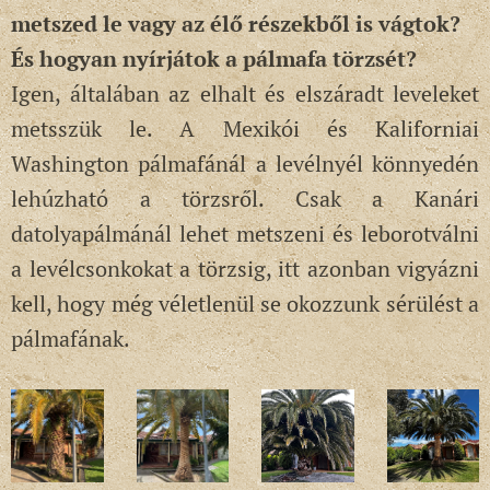
metszed le vagy az élő részekből is vágtok?
És hogyan nyírjátok a pálmafa törzsét?
Igen, általában az elhalt és elszáradt leveleket
metsszük le. A Mexikói és Kaliforniai
Washington pálmafánál a levélnyél könnyedén
lehúzható a törzsről. Csak a Kanári
datolyapálmánál lehet metszeni és leborotválni
a levélcsonkokat a törzsig, itt azonban vigyázni
kell, hogy még véletlenül se okozzunk sérülést a
pálmafának.