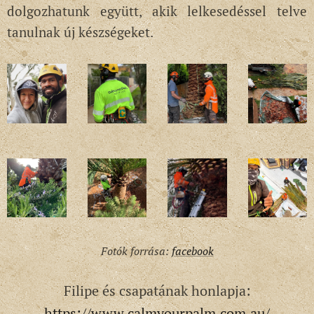
dolgozhatunk együtt, akik lelkesedéssel telve
tanulnak új készségeket.
Fotók forrása:
facebook
Filipe és csapatának honlapja:
https://www.calmyourpalm.com.au/