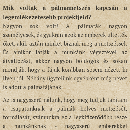
Mik voltak a pálmametszés kapcsán a
legemlékezetesebb projektjeid?
Nagyon sok volt! A pálmafák nagyon
személyesek, és gyakran azok az emberek ültették
őket, akik aztán minket bíznak meg a metszéssel.
És amikor látják a munkánk végeztével az
átváltozást, akkor nagyon boldogok és sokan
mondják, hogy a fájuk korábban sosem nézett ki
ilyen jól. Néhány ügyfelünk egyébként még nevet
is adott a pálmafájának.
Az is nagyszerű nálunk, hogy meg tudjuk tanítani
a csapatunknak a pálmák helyes metszését,
formálását, számunkra ez a legkifizetődőbb része
a munkánknak - nagyszerű emberekkel