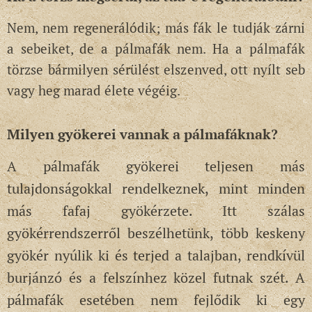
Nem, nem regenerálódik; más fák le tudják zárni
a sebeiket, de a pálmafák nem. Ha a pálmafák
törzse bármilyen sérülést elszenved, ott nyílt seb
vagy heg marad élete végéig.
Milyen gyökerei vannak a pálmafáknak?
A
pálmafák gyökerei teljesen más
tulajdonságokkal rendelkeznek, mint minden
más fafaj gyökérzete. Itt szálas
gyökérrendszerről beszélhetünk, több keskeny
gyökér nyúlik ki és terjed a talajban, rendkívül
burjánzó és a felszínhez közel futnak szét. A
pálmafák esetében nem fejlődik ki egy