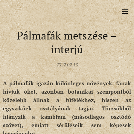
Pálmafák metszése –
interjú
2022.02.13
A pálmafák igazán különleges növények, fának
hívjuk őket, azonban botanikai szempontból
közelebb állnak a fűfélékhez, hiszen az
egyszikűek osztályának tagjai. Törzsükből
hiányzik a kambium (másodlagos osztódó
szövet), emiatt sérüléseik sem képesek
begyógyulni.