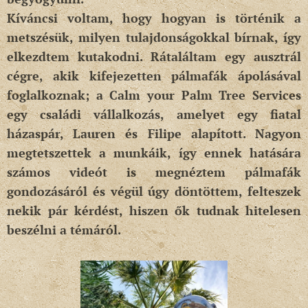
Kíváncsi voltam, hogy hogyan is történik a
metszésük, milyen tulajdonságokkal bírnak, így
elkezdtem kutakodni. Rátaláltam egy ausztrál
cégre, akik kifejezetten pálmafák ápolásával
foglalkoznak; a Calm your Palm Tree Services
egy családi vállalkozás, amelyet egy fiatal
házaspár, Lauren és Filipe alapított. Nagyon
megtetszettek a munkáik, így ennek hatására
számos videót is megnéztem pálmafák
gondozásáról és végül úgy döntöttem, felteszek
nekik pár kérdést, hiszen ők tudnak hitelesen
beszélni a témáról.