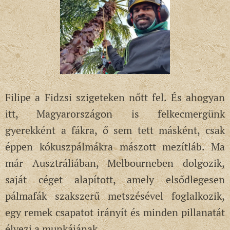
Filipe a Fidzsi szigeteken nőtt fel. És ahogyan
itt, Magyarországon is felkecmergünk
gyerekként a fákra, ő sem tett másként, csak
éppen kókuszpálmákra mászott mezítláb. Ma
már Ausztráliában, Melbourneben dolgozik,
saját céget alapított, amely elsődlegesen
pálmafák szakszerű metszésével foglalkozik,
egy remek csapatot irányít és minden pillanatát
élvezi a munkájának.