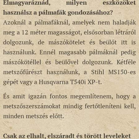
Elmagyaráznád, milyen eszközöket
használsz a pálmafák gondozásához?
Azoknál a pálmafáknál, amelyek nem haladják
meg a 12 méter magasságot, elsősorban létráról
dolgozunk, de mászókötelet és beülőt itt is
használunk. Ennél magasabb pálmáknál pedig
mászókötéllel és beülővel dolgozunk. Kétféle
metszőfűrészt használunk, a Stihl MS150-es
gépét vagy a Husqvarna T540i XP-t.
És amit igazán fontos megemlítenem, hogy a
metszőszerszámokat mindig fertőtleníteni kell,
minden metszés előtt.
Csak az elhalt, elszáradt és törött leveleket