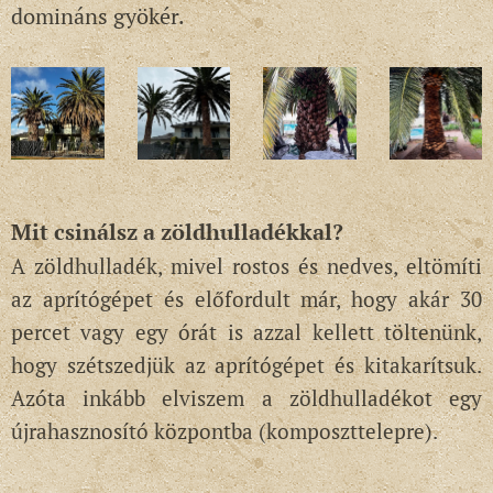
domináns gyökér.
Mit csinálsz a zöldhulladékkal?
A zöldhulladék, mivel rostos és nedves, eltömíti
az aprítógépet és előfordult már, hogy akár 30
percet vagy egy órát is azzal kellett töltenünk,
hogy szétszedjük az aprítógépet és kitakarítsuk.
Azóta inkább elviszem a zöldhulladékot egy
újrahasznosító központba (komposzttelepre).