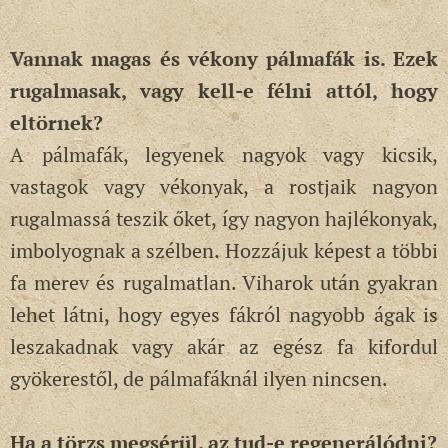
Vannak magas és vékony pálmafák is. Ezek
rugalmasak, vagy kell-e félni attól, hogy
eltörnek?
A pálmafák, legyenek nagyok vagy kicsik,
vastagok vagy vékonyak, a rostjaik nagyon
rugalmassá teszik őket, így nagyon hajlékonyak,
imbolyognak a szélben. Hozzájuk képest a többi
fa merev és rugalmatlan. Viharok után gyakran
lehet látni, hogy egyes fákról nagyobb ágak is
leszakadnak vagy akár az egész fa kifordul
gyökerestől, de pálmafáknál ilyen nincsen.
Ha a törzs megsérül, az tud-e regenerálódni?